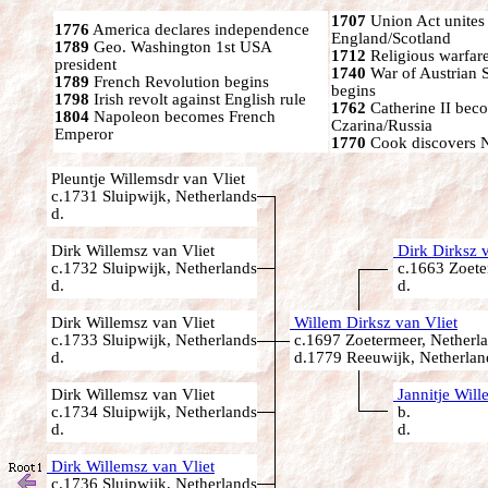
1707
Union Act unites
1776
America declares independence
England/Scotland
1789
Geo. Washington 1st USA
1712
Religious warfare
president
1740
War of Austrian 
1789
French Revolution begins
begins
1798
Irish revolt against English rule
1762
Catherine II bec
1804
Napoleon becomes French
Czarina/Russia
Emperor
1770
Cook discovers 
Pleuntje Willemsdr van Vliet
c.1731 Sluipwijk, Netherlands
d.
Dirk Willemsz van Vliet
Dirk Dirksz v
c.1732 Sluipwijk, Netherlands
c.1663 Zoete
d.
d.
Dirk Willemsz van Vliet
Willem Dirksz van Vliet
c.1733 Sluipwijk, Netherlands
c.1697 Zoetermeer, Netherl
d.
d.1779 Reeuwijk, Netherlan
Dirk Willemsz van Vliet
Jannitje Will
c.1734 Sluipwijk, Netherlands
b.
d.
d.
Dirk Willemsz van Vliet
c.1736 Sluipwijk, Netherlands